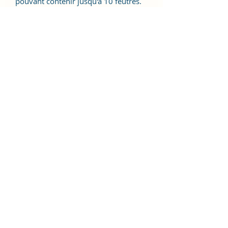
pouvant contenir jusqu'à 10 feutres.
Forme carrée arrondie. Couleur
Mauve pastel avec fermeture
imitation cuir.
Midori Store Tahiti
midoristore.tahiti@gmail.com