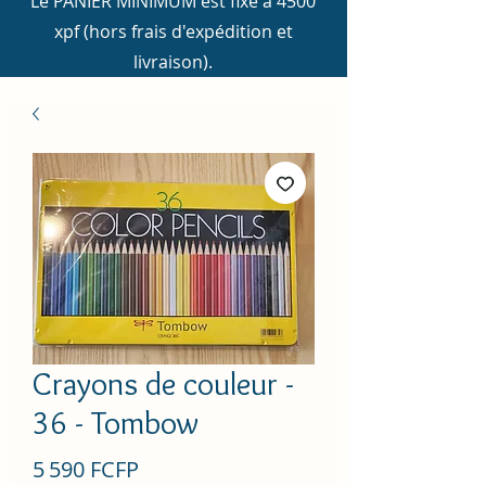
Le PANIER MINIMUM est fixé à 4500
xpf (hors frais d'expédition et
livraison).
Crayons de couleur -
36 - Tombow
Prix
5 590 FCFP