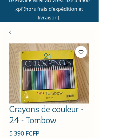
Le PANIER MINIMUM est fixé à 4500
xpf (hors frais d'expédition et
livraison).
Crayons de couleur -
24 - Tombow
Prix
5 390 FCFP