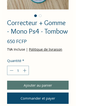
Correcteur + Gomme
- Mono Ps4 - Tombow
Prix
650 FCFP
TVA Incluse
|
Politique de livraison
Quantité
*
Ajouter au panier
Commander et payer