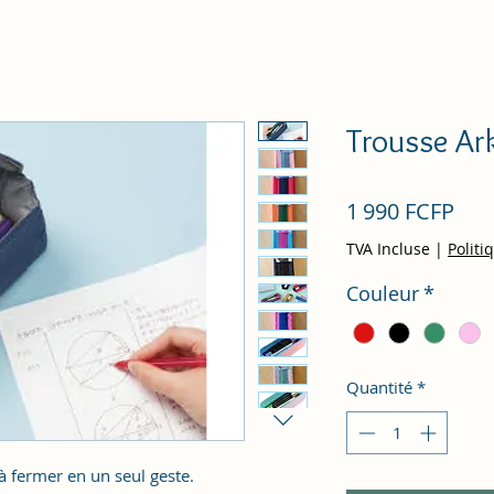
Trousse Ar
Prix
1 990 FCFP
TVA Incluse
|
Politi
Couleur
*
Quantité
*
 fermer en un seul geste.