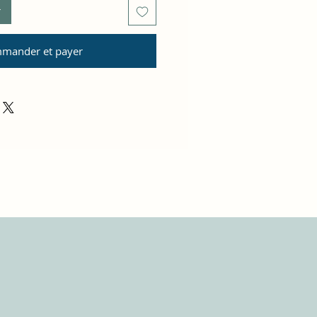
r
mander et payer