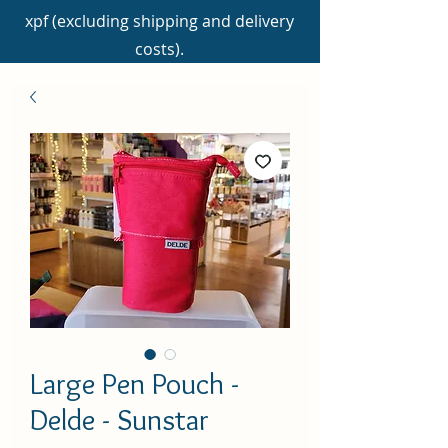
xpf (excluding shipping and delivery
costs).
Large Pen Pouch -
Delde - Sunstar